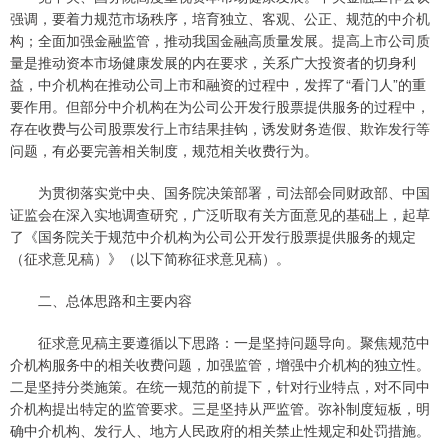
强调，要着力规范市场秩序，培育独立、客观、公正、规范的中介机
构；全面加强金融监管，推动我国金融高质量发展。提高上市公司质
量是推动资本市场健康发展的内在要求，关系广大投资者的切身利
益，中介机构在推动公司上市和融资的过程中，发挥了“看门人”的重
要作用。但部分中介机构在为公司公开发行股票提供服务的过程中，
存在收费与公司股票发行上市结果挂钩，诱发财务造假、欺诈发行等
问题，有必要完善相关制度，规范相关收费行为。
为贯彻落实党中央、国务院决策部署，司法部会同财政部、中国
证监会在深入实地调查研究，广泛听取有关方面意见的基础上，起草
了《国务院关于规范中介机构为公司公开发行股票提供服务的规定
（征求意见稿）》（以下简称征求意见稿）。
二、总体思路和主要内容
征求意见稿主要遵循以下思路：一是坚持问题导向。聚焦规范中
介机构服务中的相关收费问题，加强监管，增强中介机构的独立性。
二是坚持分类施策。在统一规范的前提下，针对行业特点，对不同中
介机构提出特定的监管要求。三是坚持从严监管。弥补制度短板，明
确中介机构、发行人、地方人民政府的相关禁止性规定和处罚措施。