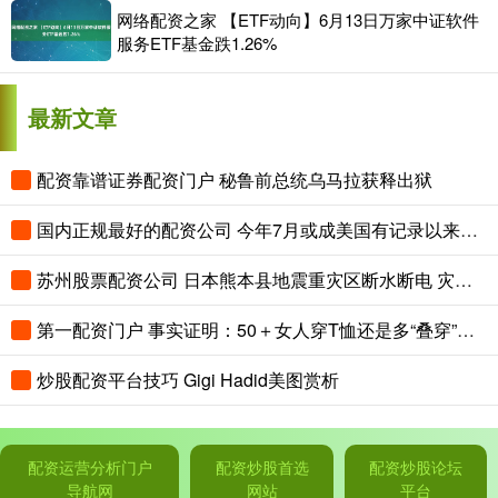
网络配资之家 【ETF动向】6月13日万家中证软件
服务ETF基金跌1.26%
最新文章
配资靠谱证券配资门户 秘鲁前总统乌马拉获释出狱
国内正规最好的配资公司 今年7月或成美国有记录以来最热月份
苏州股票配资公司 日本熊本县地震重灾区断水断电 灾民生活不便
第一配资门户 事实证明：50＋女人穿T恤还是多“叠穿”！洋气减龄，还特显高级
炒股配资平台技巧 Gigi Hadid美图赏析
配资运营分析门户
配资炒股首选
配资炒股论坛
导航网
网站
平台